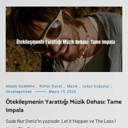
Albüm İnceleme
,
Kültür Sanat
,
Müzik
,
radyo boğaziçi
,
Uncategorized
Mayıs 15, 2026
Ötekileşmenin Yarattığı Müzik Dehası: Tame
Impala
Sude Nur Deniz’in yazısıdır. Let It Happen ve The Less I