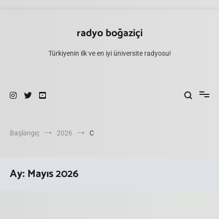
İçeriğe
atla
radyo boğaziçi
Türkiyenin ilk ve en iyi üniversite radyosu!
Başlangıç
2026
C
Ay:
Mayıs 2026