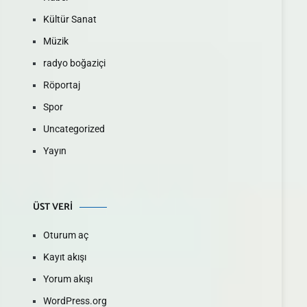
Kültür Sanat
Müzik
radyo boğaziçi
Röportaj
Spor
Uncategorized
Yayın
ÜST VERI
Oturum aç
Kayıt akışı
Yorum akışı
WordPress.org