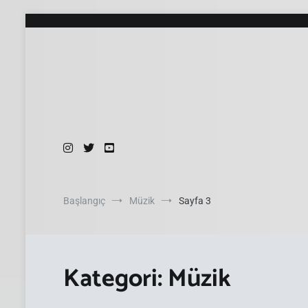
İçeriğe
atla
Başlangıç
Müzik
Sayfa 3
Kategori:
Müzik