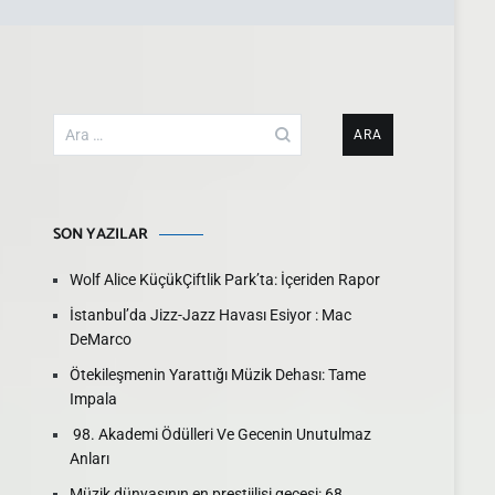
Arama:
SON YAZILAR
Wolf Alice KüçükÇiftlik Park’ta: İçeriden Rapor
İstanbul’da Jizz-Jazz Havası Esiyor : Mac
DeMarco
Ötekileşmenin Yarattığı Müzik Dehası: Tame
Impala
98. Akademi Ödülleri Ve Gecenin Unutulmaz
Anları
Müzik dünyasının en prestijlisi gecesi: 68.