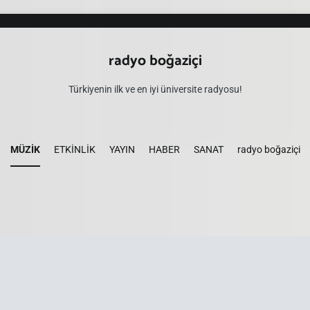
radyo boğaziçi
Türkiyenin ilk ve en iyi üniversite radyosu!
MÜZİK
ETKİNLİK
YAYIN
HABER
SANAT
radyo boğaziçi