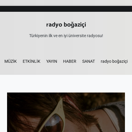
radyo boğaziçi
Türkiyenin ilk ve en iyi üniversite radyosu!
MÜZİK
ETKİNLİK
YAYIN
HABER
SANAT
radyo boğaziçi