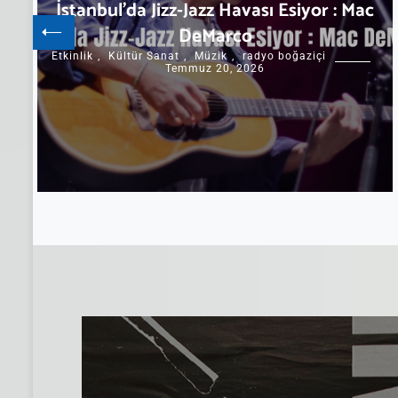
İstanbul’da Jizz-Jazz Havası Esiyor : Mac
DeMarco
Etkinlik
,
Kültür Sanat
,
Müzik
,
radyo boğaziçi
Temmuz 20, 2026