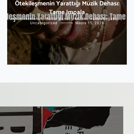
Ötekileşmenin Yarattığı Müzik Dehası:
Tame Impala
Albüm İnceleme
,
Kültür Sanat
,
Müzik
,
radyo boğaziçi
,
Uncategorized
Mayıs 15, 2026