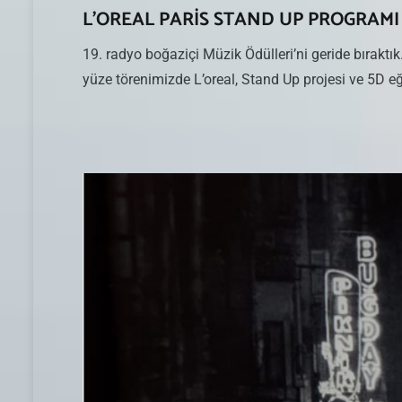
L’OREAL PARİS STAND UP PROGRAMI İ
19. radyo boğaziçi Müzik Ödülleri’ni geride bırakt
yüze törenimizde L’oreal, Stand Up projesi ve 5D eğit