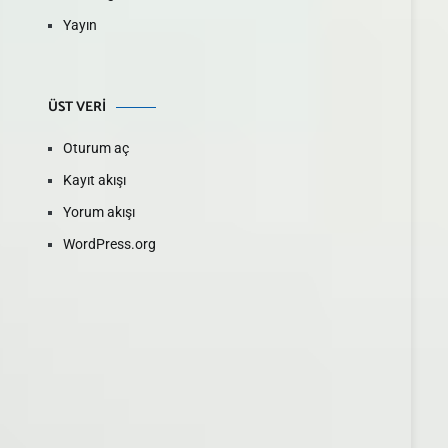
Yayın
ÜST VERI
Oturum aç
Kayıt akışı
Yorum akışı
WordPress.org