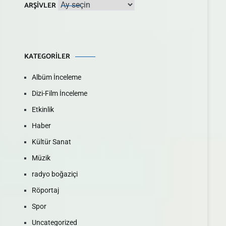
Arşivler
ARŞIVLER
KATEGORILER
Albüm İnceleme
Dizi-Film İnceleme
Etkinlik
Haber
Kültür Sanat
Müzik
radyo boğaziçi
Röportaj
Spor
Uncategorized