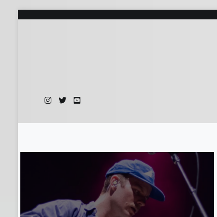
İçeriğe
atla