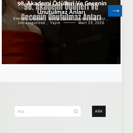
98. Akademi Ödülleri Ve Gecenin
Unutulmaz Anları
Etkinlik
,
Haber
,
Kültür Sanat
,
radyo boğaziçi
,
Uncategorized
,
Yayın
Mart 29, 2026
Arama: