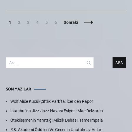
Yazılar
Sayfa
Sayfa
Sayfa
Sayfa
Sayfa
Sayfa
1
2
3
4
5
6
Sonraki
dolaşımı
Arama:
SON YAZILAR
Wolf Alice KüçükÇiftlik Park’ta: İçeriden Rapor
İstanbul’da Jizz-Jazz Havası Esiyor : Mac DeMarco
Ötekileşmenin Yarattığı Müzik Dehası: Tame Impala
98. Akademi Ödülleri Ve Gecenin Unutulmaz Anları