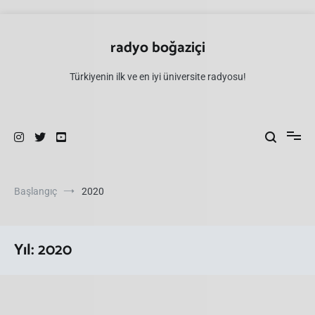
İçeriğe
atla
radyo boğaziçi
Türkiyenin ilk ve en iyi üniversite radyosu!
Başlangıç
2020
Yıl:
2020