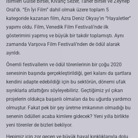
isimleri Gülse Birsel, Kıvanç Sezer, Taner Birsel ve Zeynep
Oral’dı. “En İyi Film” dahil olmak üzere toplam 5
kategoride kazanan film, Azra Deniz Okyay’ın “Hayaletler”
yapımı oldu. Film, Venedik Film Festivali’nde ilk
gösterimini yapmış ve büyük bir takdir toplamıştı. Aynı
zamanda Varşova Film Festivali’nden de ödül alarak
ayrıldı.
Önemli festivallerin ve ödül törenlerinin bir çoğu 2020
senesinin başında gerçekleştirildiği, geri kalanı da şartlara
kendini adapte edebildiği için bu sektörün, dönemi ufak
sıyrıklarla atlattığını söyleyebiliriz. Geçtiğimiz yıl çıkan
projelerin oldukça başarılı olmaları da bu uğurda yardımcı
olmuştur. Fakat pek bir şey üretme imkanının olmadığı bu
senenin ödülleri acaba kimlere gidecek? Yeni yılla birlikte
yeni törenler de bizleri bekliyor.
Hepimiz için zor geçen ve büyük hayal kırıklıklarıyla dolu