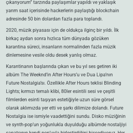
çıkarıyorum” tarzında paylaşımlar yapıldı ve yaklaşık
yarım saat içerisinde hackerlerin paylaştığı blockchain
adresinde 50 bin dolardan fazla para toplandı.
2020, müzik piyasası için de oldukça ilginç bir yıldı. İlk
birkaç aydan sonra hızlıca tüm dünyada gözüken
karantina süreci, insanların normalinden fazla müzik
dinlemesine vesile oldu desek yanlış olmaz.
Karantinanın başlarında çıkan ve bu yıl ses getiren iki
albüm The Weeknd’in After Hours’u ve Dua Lipa’nın
Future Nostalgia’sı. Özellikle After Hours teklisi Blinding
Lights; kırmızı temalı klibi, 80ler esintili sesi ve çeşitli
filmlerden esinti taşıyan estetiğiyle uzun süre görsel
olarak aklımızda yer etti ve şarkı dilimize dolandı. Future
Nostalgia ise ismiyle vaadettiğini sundu. Disko müziğinin
ve synth-pop’un yoğunlukla duyulduğu albümde nostaljiyi
sanatçının kendi pop’uyla birleştirdiğini hissediyoruz. Her