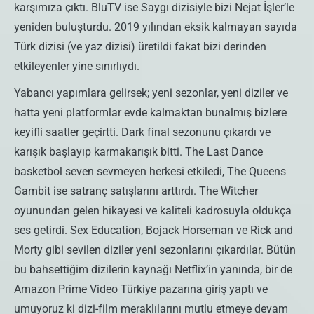
karşımıza çıktı. BluTV ise Saygı dizisiyle bizi Nejat İşler’le
yeniden buluşturdu. 2019 yılından eksik kalmayan sayıda
Türk dizisi (ve yaz dizisi) üretildi fakat bizi derinden
etkileyenler yine sınırlıydı.
Yabancı yapımlara gelirsek; yeni sezonlar, yeni diziler ve
hatta yeni platformlar evde kalmaktan bunalmış bizlere
keyifli saatler geçirtti. Dark final sezonunu çıkardı ve
karışık başlayıp karmakarışık bitti. The Last Dance
basketbol seven sevmeyen herkesi etkiledi, The Queens
Gambit ise satranç satışlarını arttırdı. The Witcher
oyunundan gelen hikayesi ve kaliteli kadrosuyla oldukça
ses getirdi. Sex Education, Bojack Horseman ve Rick and
Morty gibi sevilen diziler yeni sezonlarını çıkardılar. Bütün
bu bahsettiğim dizilerin kaynağı Netflix’in yanında, bir de
Amazon Prime Video Türkiye pazarına giriş yaptı ve
umuyoruz ki dizi-film meraklılarını mutlu etmeye devam