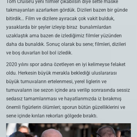
Tom Cruise’u yeni filmler çıkabilsin diye sette maske
takmayanları azarlarken gördük. Dizileri bazen bir günde
bitirdik… Film ve dizilere ayıracak çok vakit bulduk,
yasaklarda bir şeyler izleyip biraz bunalımlardan
uzaklaştık ama bazen de izlediğimiz filmler yüzünden
daha da bunaldık. Sonuç olarak bu sene; filmleri, dizileri
ve boş duvarları bol bol izledik.
2020 yılını spor adına özetleyen en iyi kelimeyse felaket
oldu. Herkesin büyük merakla beklediği uluslararası
büyük turnuvaların ertelenmesi, yerel liglerin ve
turnuvaların ise sezon içinde ara verilip sonrasında sessiz
sedasız tamamlanması ve hayatlarımızda iz bırakmış
önemli figürlerin ölümleri; sporun bütün güzelliklerini ve
sene içinde kırılan rekorları gölgede bıraktı.