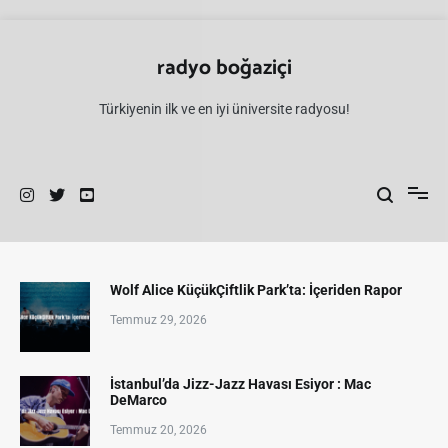
İçeriğe
atla
radyo boğaziçi
Türkiyenin ilk ve en iyi üniversite radyosu!
Wolf Alice KüçükÇiftlik Park’ta: İçeriden Rapor
Temmuz 29, 2026
İstanbul’da Jizz-Jazz Havası Esiyor : Mac
DeMarco
Temmuz 20, 2026