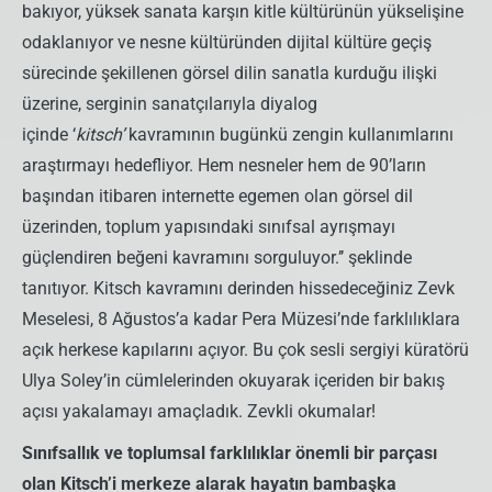
bakıyor, yüksek sanata karşın kitle kültürünün yükselişine
odaklanıyor ve nesne kültüründen dijital kültüre geçiş
sürecinde şekillenen görsel dilin sanatla kurduğu ilişki
üzerine, serginin sanatçılarıyla diyalog
içinde ‘
kitsch’
kavramının bugünkü zengin kullanımlarını
araştırmayı hedefliyor. Hem nesneler hem de 90’ların
başından itibaren internette egemen olan görsel dil
üzerinden, toplum yapısındaki sınıfsal ayrışmayı
güçlendiren beğeni kavramını sorguluyor.’’ şeklinde
tanıtıyor. Kitsch kavramını derinden hissedeceğiniz Zevk
Meselesi, 8 Ağustos’a kadar Pera Müzesi’nde farklılıklara
açık herkese kapılarını açıyor. Bu çok sesli sergiyi küratörü
Ulya Soley’in cümlelerinden okuyarak içeriden bir bakış
açısı yakalamayı amaçladık. Zevkli okumalar!
Sınıfsallık ve toplumsal farklılıklar önemli bir parçası
olan Kitsch’i merkeze alarak hayatın bambaşka