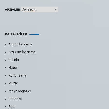
Arşivler
ARŞIVLER
KATEGORILER
Albüm İnceleme
Dizi-Film İnceleme
Etkinlik
Haber
Kültür Sanat
Müzik
radyo boğaziçi
Röportaj
Spor