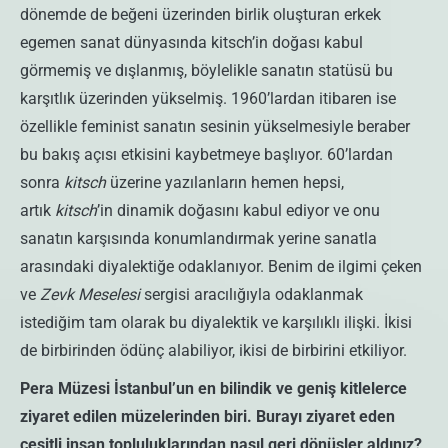
dönemde de beğeni üzerinden birlik oluşturan erkek
egemen sanat dünyasında kitsch’in doğası kabul
görmemiş ve dışlanmış, böylelikle sanatın statüsü bu
karşıtlık üzerinden yükselmiş. 1960’lardan itibaren ise
özellikle feminist sanatın sesinin yükselmesiyle beraber
bu bakış açısı etkisini kaybetmeye başlıyor. 60’lardan
sonra
kitsch
üzerine yazılanların hemen hepsi,
artık
kitsch
’in dinamik doğasını kabul ediyor ve onu
sanatın karşısında konumlandırmak yerine sanatla
arasındaki diyalektiğe odaklanıyor. Benim de ilgimi çeken
ve
Zevk Meselesi
sergisi aracılığıyla odaklanmak
istediğim tam olarak bu diyalektik ve karşılıklı ilişki. İkisi
de birbirinden ödünç alabiliyor, ikisi de birbirini etkiliyor.
Pera Müzesi İstanbul’un en bilindik ve geniş kitlelerce
ziyaret edilen müzelerinden biri. Burayı ziyaret eden
çeşitli insan topluluklarından nasıl geri dönüşler aldınız?