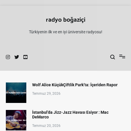
İçeriğe
atla
radyo boğaziçi
Türkiyenin ilk ve en iyi üniversite radyosu!
Wolf Alice KüçükÇiftlik Park’ta: İçeriden Rapor
Temmuz 29, 2026
İstanbul’da Jizz-Jazz Havası Esiyor : Mac
DeMarco
Temmuz 20, 2026