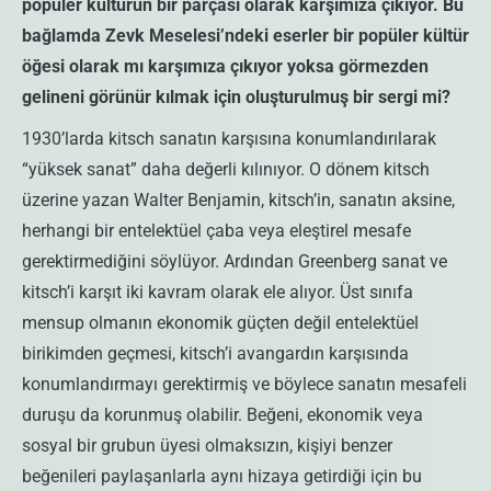
popüler kültürün bir parçası olarak karşımıza çıkıyor. Bu
bağlamda Zevk Meselesi’ndeki eserler bir popüler kültür
öğesi olarak mı karşımıza çıkıyor yoksa görmezden
gelineni görünür kılmak için oluşturulmuş bir sergi mi?
1930’larda kitsch sanatın karşısına konumlandırılarak
“yüksek sanat” daha değerli kılınıyor. O dönem kitsch
üzerine yazan Walter Benjamin, kitsch’in, sanatın aksine,
herhangi bir entelektüel çaba veya eleştirel mesafe
gerektirmediğini söylüyor. Ardından Greenberg sanat ve
kitsch’i karşıt iki kavram olarak ele alıyor. Üst sınıfa
mensup olmanın ekonomik güçten değil entelektüel
birikimden geçmesi, kitsch’i avangardın karşısında
konumlandırmayı gerektirmiş ve böylece sanatın mesafeli
duruşu da korunmuş olabilir. Beğeni, ekonomik veya
sosyal bir grubun üyesi olmaksızın, kişiyi benzer
beğenileri paylaşanlarla aynı hizaya getirdiği için bu