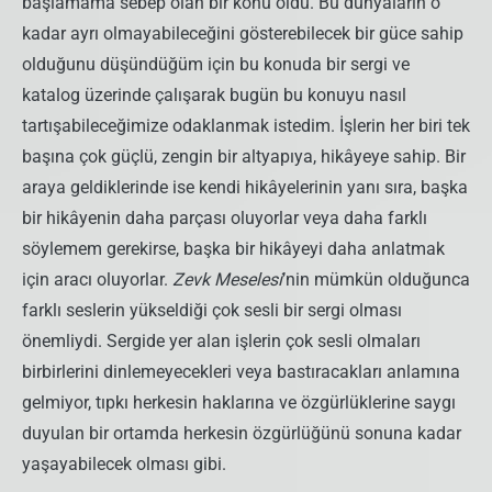
başlamama sebep olan bir konu oldu. Bu dünyaların o
kadar ayrı olmayabileceğini gösterebilecek bir güce sahip
olduğunu düşündüğüm için bu konuda bir sergi ve
katalog üzerinde çalışarak bugün bu konuyu nasıl
tartışabileceğimize odaklanmak istedim. İşlerin her biri tek
başına çok güçlü, zengin bir altyapıya, hikâyeye sahip. Bir
araya geldiklerinde ise kendi hikâyelerinin yanı sıra, başka
bir hikâyenin daha parçası oluyorlar veya daha farklı
söylemem gerekirse, başka bir hikâyeyi daha anlatmak
için aracı oluyorlar.
Zevk Meselesi
’nin mümkün olduğunca
farklı seslerin yükseldiği çok sesli bir sergi olması
önemliydi. Sergide yer alan işlerin çok sesli olmaları
birbirlerini dinlemeyecekleri veya bastıracakları anlamına
gelmiyor, tıpkı herkesin haklarına ve özgürlüklerine saygı
duyulan bir ortamda herkesin özgürlüğünü sonuna kadar
yaşayabilecek olması gibi.