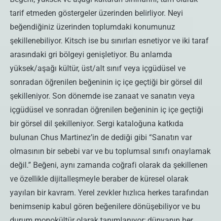
tarif etmeden göstergeler üzerinden belirliyor. Neyi
beğendiğiniz üzerinden toplumdaki konumunuz
şekillenebiliyor. Kitsch ise bu sınırları esnetiyor ve iki taraf
arasındaki gri bölgeyi genişletiyor. Bu anlamda
yüksek/aşağı kültür, üst/alt sınıf veya içgüdüsel ve
sonradan öğrenilen beğeninin iç içe geçtiği bir görsel dil
şekilleniyor. Son dönemde ise zanaat ve sanatın veya
içgüdüsel ve sonradan öğrenilen beğeninin iç içe geçtiği
bir görsel dil şekilleniyor. Sergi kataloğuna katkıda
bulunan Chus Martinez’in de dediği gibi “Sanatın var
olmasının bir sebebi var ve bu toplumsal sınıfı onaylamak
değil.” Beğeni, aynı zamanda coğrafi olarak da şekillenen
ve özellikle dijitalleşmeyle beraber de küresel olarak
yayılan bir kavram. Yerel zevkler hızlıca herkes tarafından
benimsenip kabul gören beğenilere dönüşebiliyor ve bu
durum monokültür olarak tanımlanıyor; dünyanın her